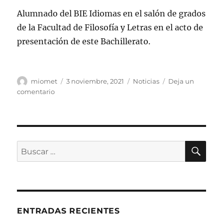
Alumnado del BIE Idiomas en el salón de grados
de la Facultad de Filosofía y Letras en el acto de
presentación de este Bachillerato.
Autor
Publicado
Categorías
miomet
3 noviembre, 2021
Noticias
Deja un
el
en
comentario
Inauguración
del
curso
2021-
22
BU
Buscar
de
por:
los
BIE
de
Idiomas
de
ENTRADAS RECIENTES
Valladolid