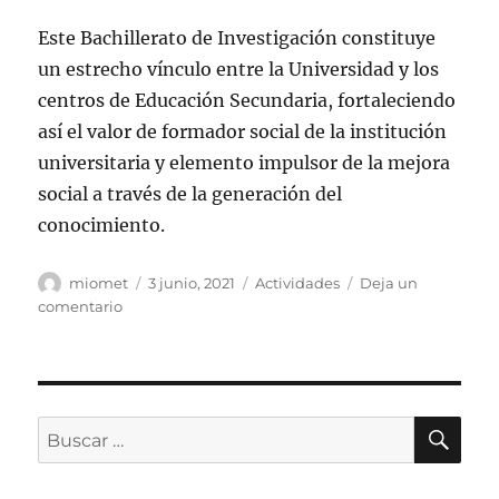
Este Bachillerato de Investigación constituye
un estrecho vínculo entre la Universidad y los
centros de Educación Secundaria, fortaleciendo
así el valor de formador social de la institución
universitaria y elemento impulsor de la mejora
social a través de la generación del
conocimiento.
Autor
Publicado
Categorías
miomet
3 junio, 2021
Actividades
Deja un
el
en
comentario
Clausura
del
BIE
de
Ciencias
BU
Buscar
Sociales
por:
y
Humanidades